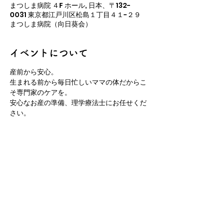
まつしま病院 ４F ホール, 日本、〒132-
0031 東京都江戸川区松島１丁目４１−２９
まつしま病院（向日葵会）
イベントについて
産前から安心。
生まれる前から毎日忙しいママの体だからこ
そ専門家のケアを。
安心なお産の準備、理学療法士にお任せくだ
さい。
妊娠出産で負担を受けやすい骨盤や関節そし
て骨盤周りの筋肉。
妊娠中からケアをすることで安心して出産を
迎えられます。
もちろん産後の方もぜひご相談ください。
さらに表示